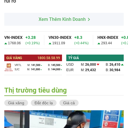
rủi ro
Xem Thêm Kinh Doanh
VN-INDEX
+3.28
VN30-INDEX
+8.3
HNX-INDEX
+0.
1768.06
(+0.19%)
1911.09
(+0.44%)
293.44
(+0
GIÁ VÀNG
1800.58.58.99
TỶ GIÁ
USD
M:
26,000
B:
26,410
VRTL
M:
141,500
B:
145,500
SJC
M:
141,000
B:
144,000
EUR
M:
29,432
B:
30,984
Thị trường tiêu dùng
Giá xăng
Đắt độc lạ
Giá cả