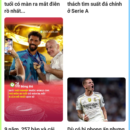
tuổi có màn ra mắt điên
thách tìm suất đá chính
rồ nhất...
ở Serie A
9 năm, 257 bàn và cái
Dù có bị phong ấn nhưng