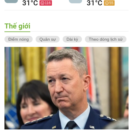
31°C
31°C
116
55
Thế giới
Điểm nóng
Quân sự
Dài kỳ
Theo dòng lịch sử