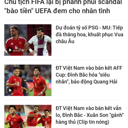
Chủ tịch FIFA lại bị phanh phui scandal
"bào tiền" UEFA đem cho nhân tình
Dự đoán tỷ số PSG - MU: Tiếp
đà thăng hoa, khuất phục Vua
châu Âu
ĐT Việt Nam vào bán kết AFF
Cup: Đình Bắc hóa "siêu
nhân", báo động Quang Hải
ĐT Việt Nam vào bán kết vẫn
lo, Đình Bắc - Xuân Son "gánh"
hàng thủ (Clip tin nóng)