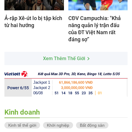
Ả-rập Xê-út lo bị tập kích
CĐV Campuchia: "Khả
từ hai hướng
năng quản lý trận đấu
của ĐT Việt Nam rất
đáng sợ”
Xem Thêm Thế Giới
Kết quả Max 3D Pro, 3D, Keno, Bingo 18, Lotto 5/35
Jackpot 1
61,866,186,600 VNĐ
Power 6/55
Jackpot 2
3,000,000,000 VNĐ
06/08
51
14
18
55
23
35
01
Kinh doanh
Kinh tế thế giới
Khởi nghiệp
Bất động sản