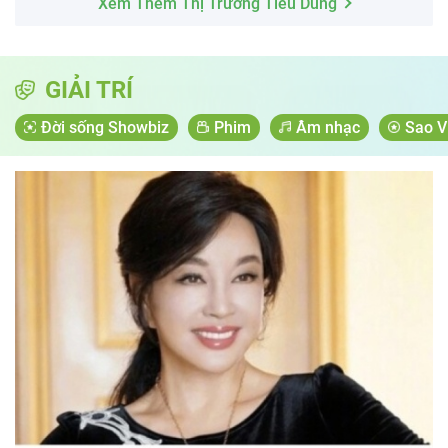
Xem Thêm Thị Trường Tiêu Dùng
GIẢI TRÍ
Đời sống Showbiz
Phim
Âm nhạc
Sao V