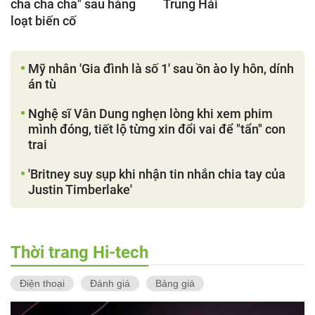
cha cha cha" sau hàng
Trung Hải
loạt biến cố
Mỹ nhân 'Gia đình là số 1' sau ồn ào ly hôn, dính
án tù
Nghệ sĩ Vân Dung nghẹn lòng khi xem phim
mình đóng, tiết lộ từng xin đổi vai để "tẩn" con
trai
'Britney suy sụp khi nhận tin nhắn chia tay của
Justin Timberlake'
Thời trang Hi-tech
Điện thoại
Đánh giá
Bảng giá