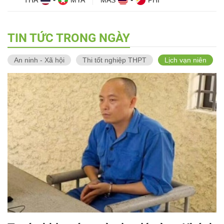
THA
-
MYA
MAS
-
PHI
TIN TỨC TRONG NGÀY
An ninh - Xã hội
Thi tốt nghiệp THPT
Lịch vạn niên