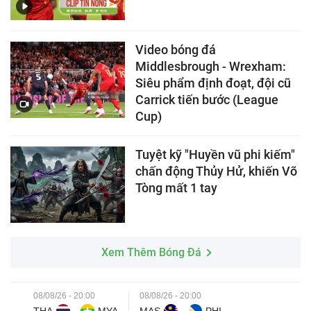
Video bóng đá
Middlesbrough - Wrexham:
Siêu phẩm định đoạt, đội cũ
Carrick tiến bước (League
Cup)
Tuyệt kỹ "Huyền vũ phi kiếm"
chấn động Thủy Hử, khiến Võ
Tòng mất 1 tay
Xem Thêm Bóng Đá
08/08/26 - 20:00
08/08/26 - 20:00